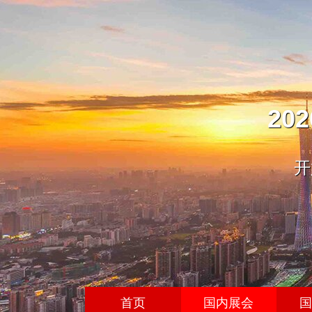
20
开
首页
国内展会
国