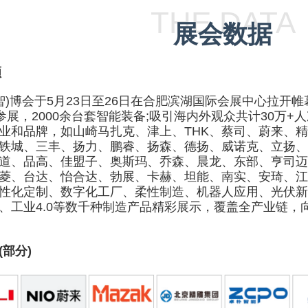
THE DATA
展会数据
顾
智)博会于5月23日至26日在合肥滨湖国际会展中心拉开帷
参展，2000余台套智能装备;吸引海内外观众共计30万+
业和品牌，如山崎马扎克、津上、THK、蔡司、蔚来、
铁城、三丰、扬力、鹏睿、扬森、德扬、威诺克、立扬、
道、品高、佳盟子、奥斯玛、乔森、晨龙、东部、亨司迈
菱、台达、怡合达、勃展、卡赫、坦能、南实、安琦、江
性化定制、数字化工厂、柔性制造、机器人应用、光伏新
、工业4.0等数千种制造产品精彩展示，覆盖全产业链，
部分)