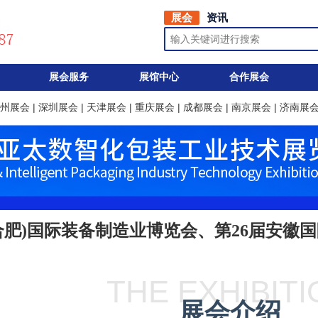
展会
资讯
展会服务
展馆中心
合作展会
州展会
|
深圳展会
|
天津展会
|
重庆展会
|
成都展会
|
南京展会
|
济南展
(合肥)国际装备制造业博览会、第26届安徽
THE EXHIBIT
展会介绍