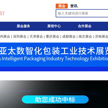
展会
资讯
展会服务
展馆中心
合作展会
州展会
|
深圳展会
|
天津展会
|
重庆展会
|
成都展会
|
南京展会
|
济南展