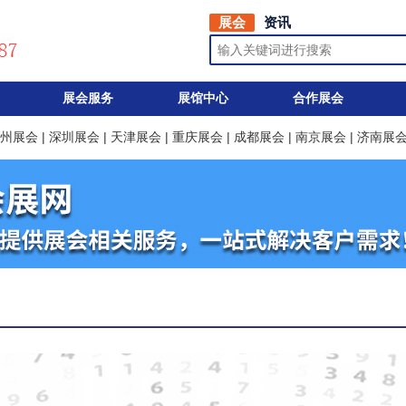
展会
资讯
展会服务
展馆中心
合作展会
州展会
|
深圳展会
|
天津展会
|
重庆展会
|
成都展会
|
南京展会
|
济南展